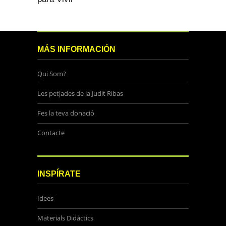
MÁS INFORMACIÓN
Qui Som?
Les petjades de la Judit Ribas
Fes la teva donació
Contacte
INSPÍRATE
Idees
Materials Didàctics